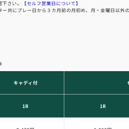
認下さい。
【セルフ営業日について】
ター共にプレー日から３カ月前の月初め、月・金曜日以外
WEB予約
金
キャディ付
1R
1R