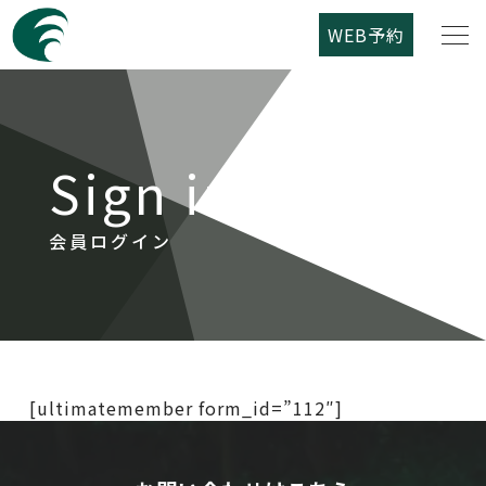
WEB予約
筑紫野カントリークラブについて
Sign in
コース紹介
ご利用案内
会員ログイン
競技日程
レストラン
[ultimatemember form_id=”112″]
アクセス