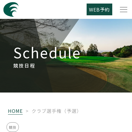
WEB予約
筑紫野カントリークラブについて
Schedule
コース紹介
ご利用案内
競技日程
競技日程
レストラン
HOME
>
クラブ選手権（予選）
アクセス
競技