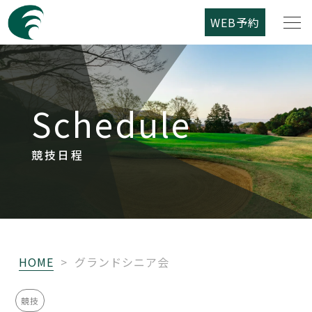
WEB予約
筑紫野カントリークラブについて
Schedule
コース紹介
ご利用案内
競技日程
競技日程
レストラン
HOME
>
グランドシニア会
アクセス
競技