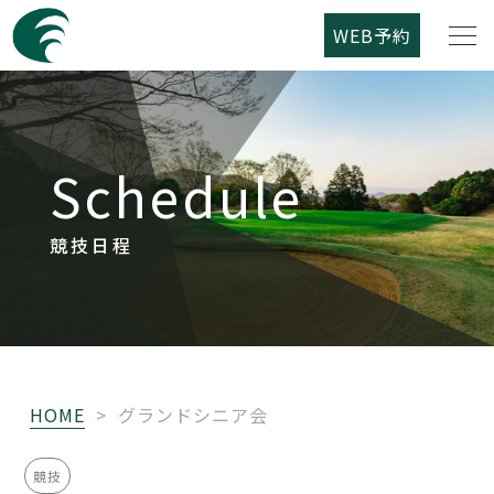
WEB予約
筑紫野カントリークラブについて
Schedule
コース紹介
ご利用案内
競技日程
競技日程
レストラン
HOME
>
グランドシニア会
アクセス
競技