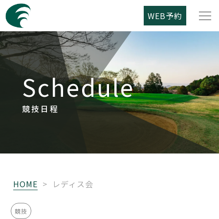
WEB予約
筑紫野カントリークラブについて
Schedule
コース紹介
ご利用案内
競技日程
競技日程
レストラン
HOME
>
レディス会
アクセス
競技