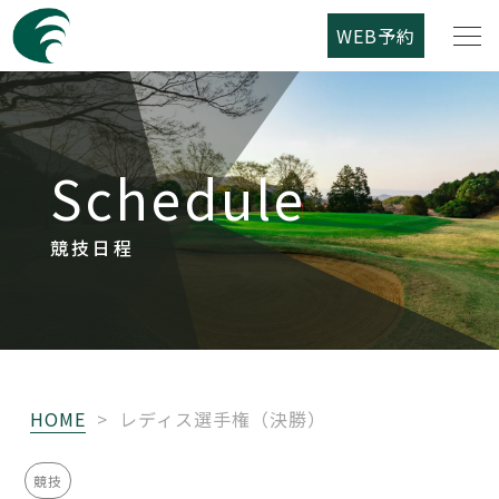
WEB予約
筑紫野カントリークラブについて
Schedule
コース紹介
ご利用案内
競技日程
競技日程
レストラン
HOME
>
レディス選手権（決勝）
アクセス
競技