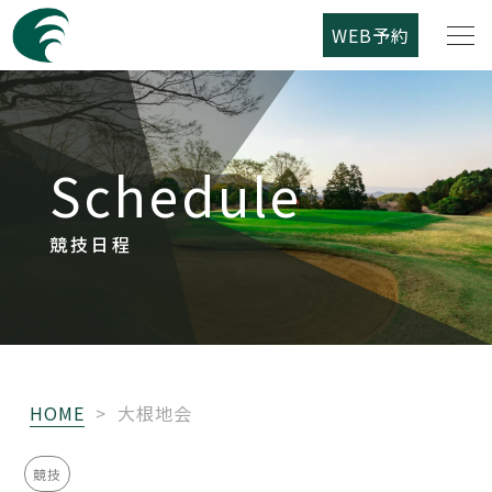
WEB予約
筑紫野カントリークラブについて
Schedule
コース紹介
ご利用案内
競技日程
競技日程
レストラン
HOME
>
大根地会
アクセス
競技