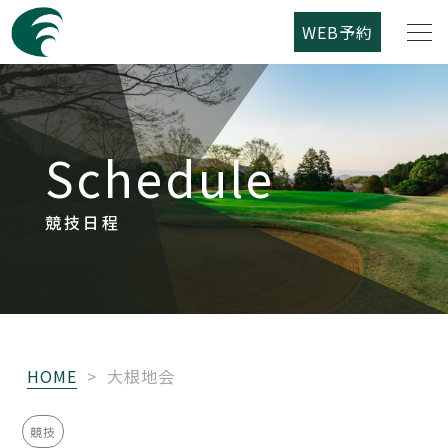
WEB予約
筑紫野カントリークラブについて
Schedule
コース紹介
ご利用案内
競技日程
競技日程
レストラン
HOME
>
大根地会
アクセス
競技