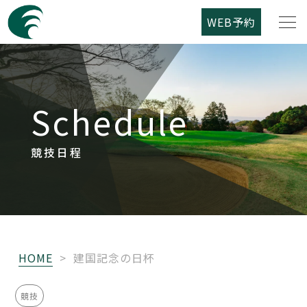
WEB予約
筑紫野カントリークラブについて
Schedule
コース紹介
ご利用案内
競技日程
競技日程
レストラン
HOME
>
建国記念の日杯
アクセス
競技