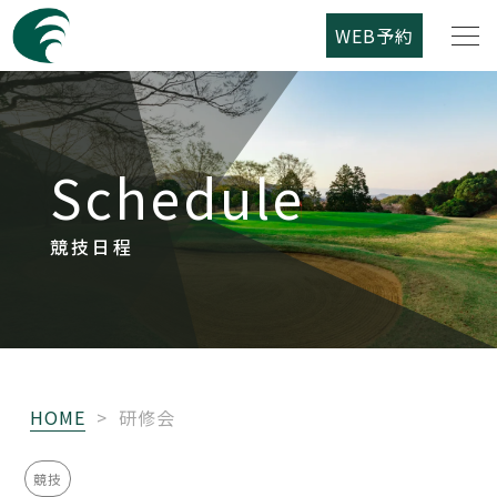
WEB予約
筑紫野カントリークラブについて
Schedule
コース紹介
ご利用案内
競技日程
競技日程
レストラン
HOME
>
研修会
アクセス
競技