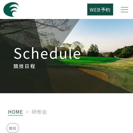
WEB予約
筑紫野カントリークラブについて
Schedule
コース紹介
ご利用案内
競技日程
競技日程
レストラン
HOME
>
研修会
アクセス
競技