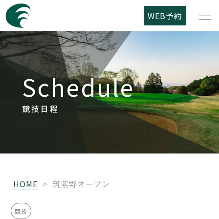
WEB予約
筑紫野カントリークラブについて
Schedule
コース紹介
ご利用案内
競技日程
競技日程
レストラン
HOME
>
筑紫野オープン
アクセス
競技