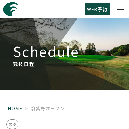
WEB予約
筑紫野カントリークラブについて
Schedule
コース紹介
ご利用案内
競技日程
競技日程
レストラン
HOME
>
筑紫野オープン
アクセス
競技