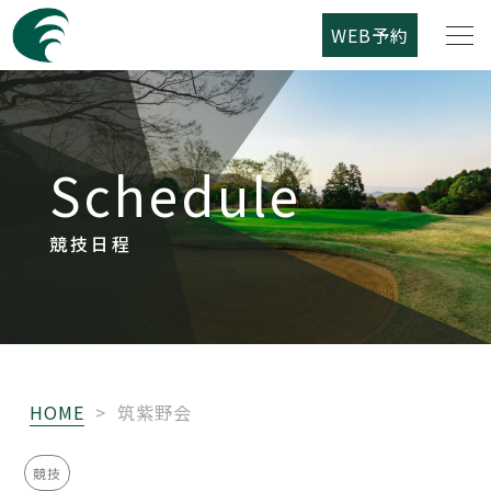
WEB予約
筑紫野カントリークラブについて
Schedule
コース紹介
ご利用案内
競技日程
競技日程
レストラン
HOME
>
筑紫野会
アクセス
競技