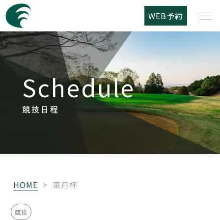
WEB予約
筑紫野カントリークラブについて
Schedule
コース紹介
ご利用案内
競技日程
競技日程
レストラン
HOME
>
葉月杯
アクセス
競技