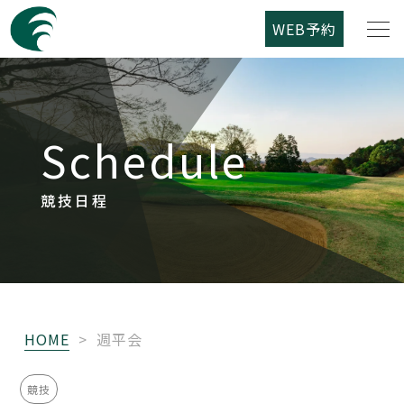
WEB予約
筑紫野カントリークラブについて
Schedule
コース紹介
ご利用案内
競技日程
競技日程
レストラン
HOME
>
週平会
アクセス
競技