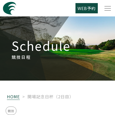
WEB予約
筑紫野カントリークラブについて
Schedule
コース紹介
ご利用案内
競技日程
競技日程
レストラン
HOME
>
開場記念日杯（2日目）
アクセス
競技