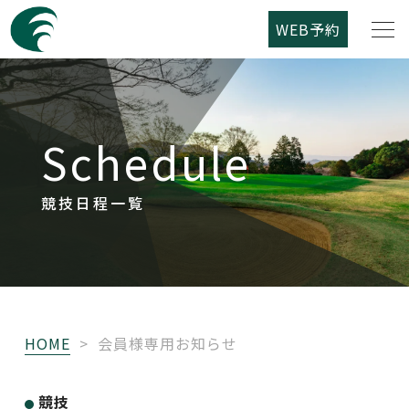
WEB予約
筑紫野カントリークラブについて
Schedule
コース紹介
ご利用案内
競技日程一覧
競技日程
レストラン
HOME
>
会員様専用お知らせ
アクセス
競技