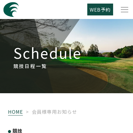
WEB予約
筑紫野カントリークラブについて
Schedule
コース紹介
ご利用案内
競技日程一覧
競技日程
レストラン
HOME
>
会員様専用お知らせ
アクセス
競技